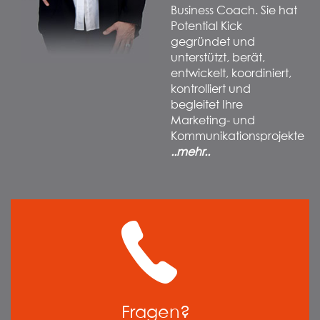
Business Coach. Sie hat
Potential Kick
gegründet und
unterstützt, berät,
entwickelt, koordiniert,
kontrolliert und
begleitet Ihre
Marketing- und
Kommunikationsprojekte
..mehr..
Fragen?