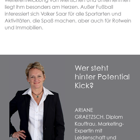
Weiterentwicklung von Menschen und Unternehmen
liegt ihm besonders am Herzen. Außer Fußball
interessiert sich Volker Saar für alle Sportarten und
Aktivitäten, die Spaß machen, aber auch für Rotwein
und Immobilien.
Wer steht
hinter Potential
Kick?
ARIANE
GRAETZSCH,
Diplom
Kauffrau, Marketing-
Expertin mit
Leidenschaft und